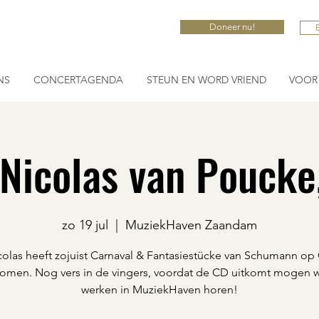
Doneer nu!
NS
CONCERTAGENDA
STEUN EN WORD VRIEND
VOOR 
Nicolas van Poucke
zo 19 jul
  |  
MuziekHaven Zaandam
colas heeft zojuist Carnaval & Fantasiestücke van Schumann op
men. Nog vers in de vingers, voordat de CD uitkomt mogen w
werken in MuziekHaven horen!