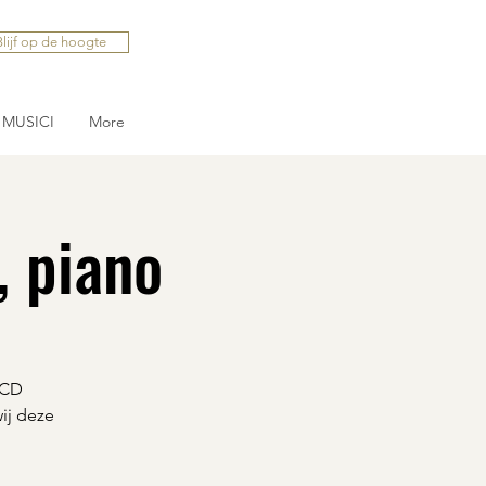
Blijf op de hoogte
MUSICI
More
, piano
 CD
ij deze