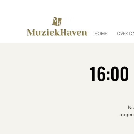
HOME
OVER O
16:00 
Ni
opgeno