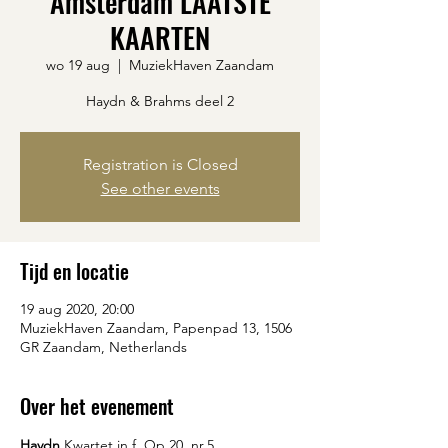
Amsterdam LAATSTE
KAARTEN
wo 19 aug
  |  
MuziekHaven Zaandam
Haydn & Brahms deel 2
Registration is Closed
See other events
Tijd en locatie
19 aug 2020, 20:00
MuziekHaven Zaandam, Papenpad 13, 1506
GR Zaandam, Netherlands
Over het evenement
Haydn
 Kwartet in f, Op.20, nr.5