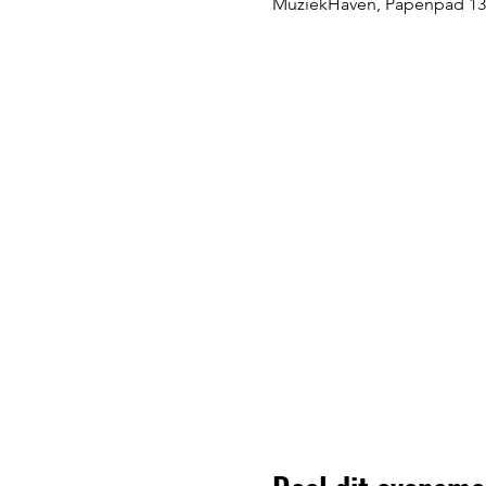
MuziekHaven, Papenpad 13