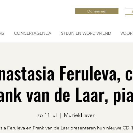
Doneer nu!
NS
CONCERTAGENDA
STEUN EN WORD VRIEND
VOOR 
nastasia Feruleva, c
ank van de Laar, pi
zo 11 jul
  |  
MuziekHaven
sia Feruleva en Frank van de Laar presenteren hun nieuwe CD 'L