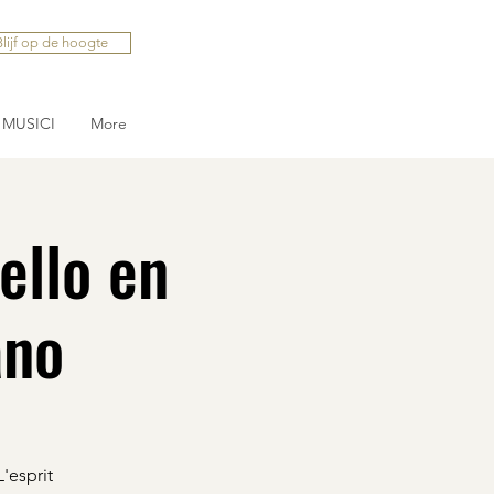
Blijf op de hoogte
MUSICI
More
ello en
ano
'esprit