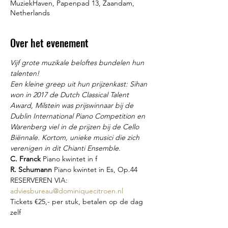
MuziekHaven, Papenpad 13, Zaandam,
Netherlands
Over het evenement
Vijf grote muzikale beloftes bundelen hun 
talenten!
Een kleine greep uit hun prijzenkast: Sihan 
won in 2017 de Dutch Classical Talent 
Award, Milstein was prijswinnaar bij de 
Dublin International Piano Competition en 
Warenberg viel in de prijzen bij de Cello 
Biënnale. Kortom, unieke musici die zich 
verenigen in dit Chianti Ensemble.
C. Franck 
Piano kwintet in f
R. Schumann 
Piano kwintet in Es, Op.44
RESERVEREN VIA: 
adviesbureau@dominiquecitroen.nl
Tickets €25,- per stuk, betalen op de dag 
zelf