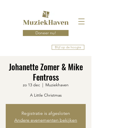
Doneer nu!
Blijf op de hoogte
Johanette Zomer & Mike
Fentross
zo 13 dec
  |  
Muziekhaven
A Little Christmas
Registratie is afgesloten
Andere evenementen bekijken