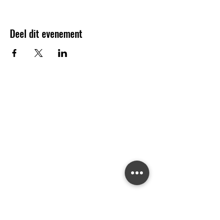
kerstrepertoire in Amerika uit te komen bij
‘A Merry Little Christmas’.
Johannette Zomer, sopraan
Deel dit evenement