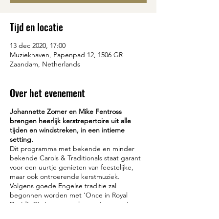
Tijd en locatie
13 dec 2020, 17:00
Muziekhaven, Papenpad 12, 1506 GR
Zaandam, Netherlands
Over het evenement
Johannette Zomer en Mike Fentross
brengen heerlijk kerstrepertoire uit alle
tijden en windstreken, in een intieme
setting.
Dit programma met bekende en minder
bekende Carols & Traditionals staat garant
voor een uurtje genieten van feestelijke,
maar ook ontroerende kerstmuziek.
Volgens goede Engelse traditie zal
begonnen worden met ‘Once in Royal
David’s City’, om vervolgens via prachtig
Frans, Duits, Spaans en Nederlands