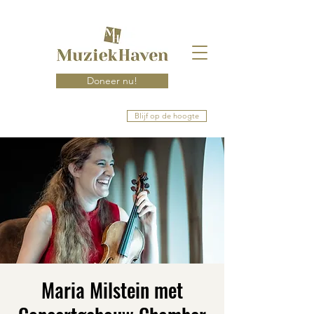
Doneer nu!
Blijf op de hoogte
Maria Milstein met