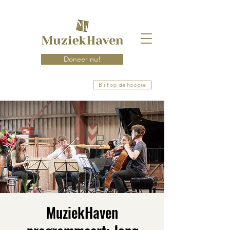
Doneer nu!
Blijf op de hoogte
MuziekHaven