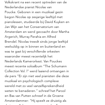
Volkskrant na een recent optreden van de 
Nederlandse pianist Nicolas van 
Poucke. Geboren in een muzikaal gezin 
begon Nicolas op zesjarige leeftijd met 
pianolessen, studeerde bij David Kuyken en 
Jan Wijn aan het Conservatorium van 
Amsterdam en werd gecoacht door Martha 
Argerich, Murray Perahia en Alfred 
Brendel. Nicolas treedt sinds jonge leeftijd 
veelvuldig op in binnen en buitenland en 
was te gast bij verschillende orkesten 
waaronder meest recentelijk het 
Nederlands Kamerorkest. Van Pouckes 
meest recente soloalbum “The Schumann 
Collection Vol. l” werd laaiend ontvangen in 
de pers “Er zijn niet veel pianisten die deze 
muzikaal en psychologisch complexe 
wereld met zo veel vanzelfsprekendheid 
weten te benaderen.” schreef het Parool 
en Bas van Putten schreef in de Groene 
Amsterdammer: “Hij speelt ze druistig als 