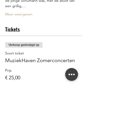
de jonge Schumann was, met de allure van 
een grillig,…
Meer weergeven
Tickets
Verkoop geëindigd op
Soort ticket
MuziekHaven Zomerconcerten
Prijs
€ 25,00
Deel dit evenement