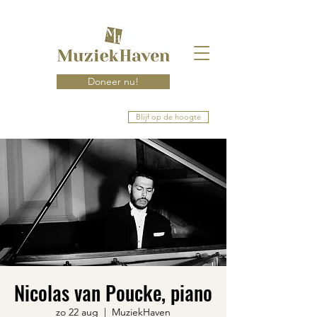
Doneer nu!
Blijf op de hoogte
Nicolas van Poucke, piano
zo 22 aug
  |  
MuziekHaven