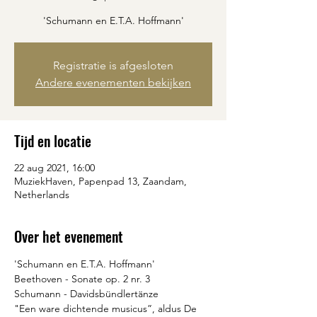
'Schumann en E.T.A. Hoffmann'
Registratie is afgesloten
Andere evenementen bekijken
Tijd en locatie
22 aug 2021, 16:00
MuziekHaven, Papenpad 13, Zaandam,
Netherlands
Over het evenement
'Schumann en E.T.A. Hoffmann' 
Beethoven - Sonate op. 2 nr. 3
Schumann - Davidsbündlertänze
"Een ware dichtende musicus”, aldus De 